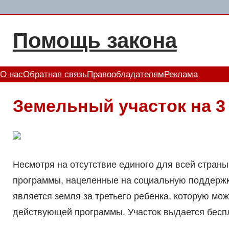
Перейти
к
Помощь закона
содержимому
О нас
Обратная связь
Правообладателям
Реклама
Земельный участок на 3 
Несмотря на отсутствие единого для всей стран
программы, нацеленные на социальную поддержк
является земля за третьего ребенка, которую мо
действующей программы. Участок выдается бесп