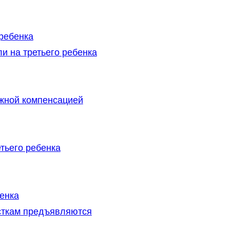
ребенка
и на третьего ребенка
ежной компенсацией
тьего ребенка
бенка
сткам предъявляются