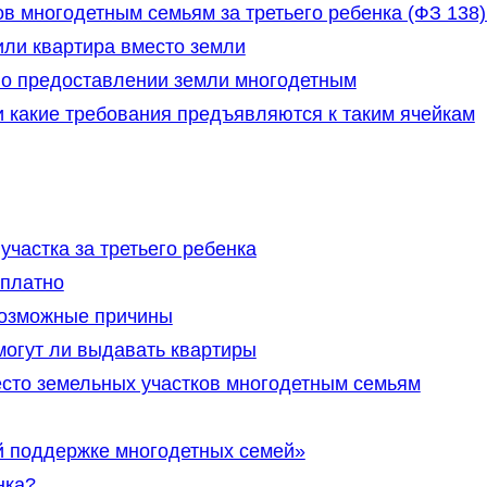
в многодетным семьям за третьего ребенка (ФЗ 138)
или квартира вместо земли
 о предоставлении земли многодетным
и какие требования предъявляются к таким ячейкам
частка за третьего ребенка
сплатно
возможные причины
огут ли выдавать квартиры
есто земельных участков многодетным семьям
й поддержке многодетных семей»
нка?