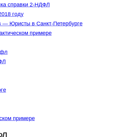
ка справки 2-НДФЛ
2018 году
в — Юристы в Санкт-Петербурге
рактическом примере
дфл
ФЛ
оге
еском примере
ФЛ