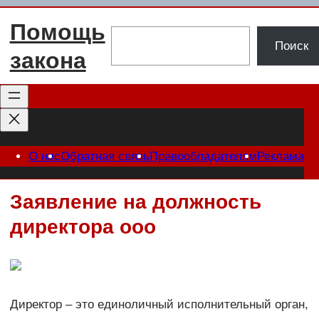
Перейти
Помощь
к
Поиск
Поиск
содержимому
закона
О нас
Обратная связь
Правообладателям
Реклама
Заявление на должность
директора ооо
Директор – это единоличный исполнительный орган,