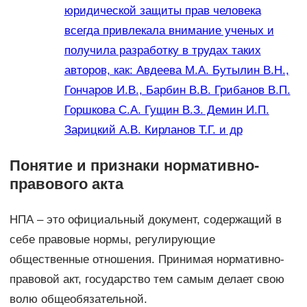
юридической защиты прав человека
всегда привлекала внимание ученых и
получила разработку в трудах таких
авторов, как: Авдеева М.А. Бутылин В.Н.,
Гончаров И.В., Барбин В.В. Грибанов В.П.
Горшкова С.А. Гущин В.З. Демин И.П.
Зарицкий А.В. Кирланов Т.Г. и др
Понятие и признаки нормативно-
правового акта
НПА – это официальный документ, содержащий в
себе правовые нормы, регулирующие
общественные отношения. Принимая нормативно-
правовой акт, государство тем самым делает свою
волю общеобязательной.