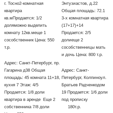
г. Тосно2-комнатная
Энтузиастов, д.22
квартира
Общая площадь: 72.1
кв.мПродается: 1/2
3-х комнатная квартира
доляможно выделить
(17+17)+14
комнату 12кв.меще 1
Продается: 2/5
сособственник Цена: 550
долиеще 2
т.р.
сособственницы мать
и дочь Цена: 800 т.р.
Адрес: Санкт-Петербург, пр.
Гагарина д38 Общая
Адрес: Санкт-
площадь: 45 комната 11+18,
Петербург, Колпиноул.
кухня 7 Этаж: 4/5
Братьев Радченкодом
Продается: 1/8 доли
19 Продается: 1/6 доли
квартира в аренде Еще 2
под прописку
собственника 7/8 доли
180т.р.