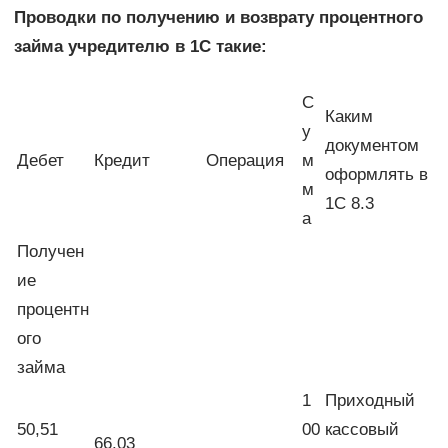
Проводки по получению и возврату процентного
займа учредителю в 1С такие:
С
Каким
у
документом
Дебет
Кредит
Операция
м
оформлять в
м
1С 8.3
а
Получен
ие
процентн
ого
займа
1
Приходный
50,51
00
кассовый
66.03