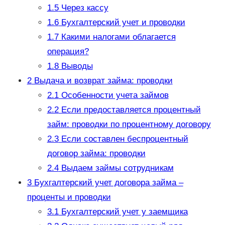
1.5
Через кассу
1.6
Бухгалтерский учет и проводки
1.7
Какими налогами облагается
операция?
1.8
Выводы
2
Выдача и возврат займа: проводки
2.1
Особенности учета займов
2.2
Если предоставляется процентный
займ: проводки по процентному договору
2.3
Если составлен беспроцентный
договор займа: проводки
2.4
Выдаем займы сотрудникам
3
Бухгалтерский учет договора займа –
проценты и проводки
3.1
Бухгалтерский учет у заемщика