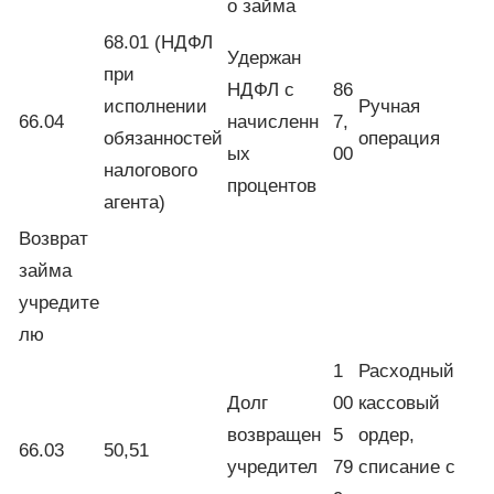
о займа
68.01 (НДФЛ
Удержан
при
НДФЛ с
86
исполнении
Ручная
66.04
начисленн
7,
обязанностей
операция
ых
00
налогового
процентов
агента)
Возврат
займа
учредите
лю
1
Расходный
Долг
00
кассовый
возвращен
5
ордер,
66.03
50,51
учредител
79
списание с