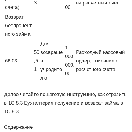
3
на расчетный счет
счета)
00
Возврат
беспроцент
ного займа
Долг
1
50
возвраще
Расходный кассовый
000
66.03
,5
н
ордер, списание с
000,
1
учредите
расчетного счета
00
лю
Далее читайте пошаговую инструкцию, как отразить
в 1С 8.3 Бухгалтерия получение и возврат займа в
1С 8.3.
Содержание