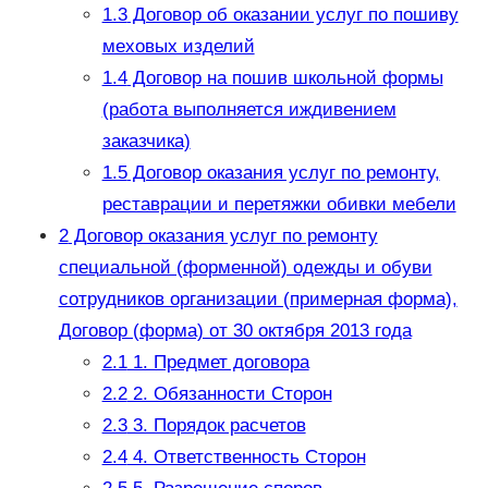
1.3
Договор об оказании услуг по пошиву
меховых изделий
1.4
Договор на пошив школьной формы
(работа выполняется иждивением
заказчика)
1.5
Договор оказания услуг по ремонту,
реставрации и перетяжки обивки мебели
2
Договор оказания услуг по ремонту
специальной (форменной) одежды и обуви
сотрудников организации (примерная форма),
Договор (форма) от 30 октября 2013 года
2.1
1. Предмет договора
2.2
2. Обязанности Сторон
2.3
3. Порядок расчетов
2.4
4. Ответственность Сторон