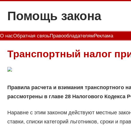
Перейти
Помощь закона
к
содержимому
О нас
Обратная связь
Правообладателям
Реклама
Транспортный налог при
Правила расчета и взимания транспортного на
рассмотрены в главе 28 Налогового Кодекса Р
Наравне с этим законом действуют местные зако
ставки, списки категорий льготников, сроки и пр