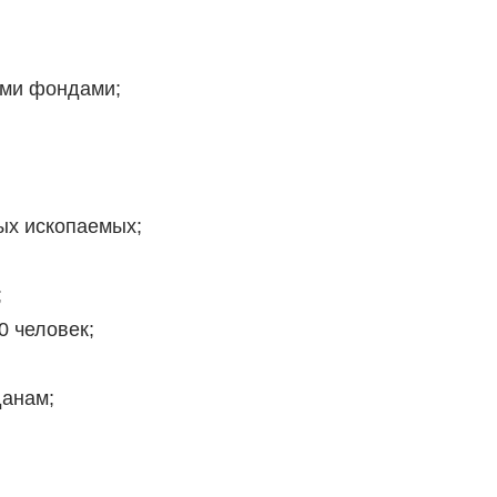
ми фондами;
ых ископаемых;
;
0 человек;
данам;