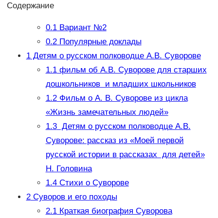
Содержание
0.1
Вариант №2
0.2
Популярные доклады
1
Детям о русском полководце А.В. Суворове
1.1
фильм об А.В. Суворове для старших
дошкольников и младших школьников
1.2
Фильм о А. В. Суворове из цикла
«Жизнь замечательных людей»
1.3
Детям о русском полководце А.В.
Суворове: рассказ из «Моей первой
русской истории в рассказах для детей»
Н. Головина
1.4
Стихи о Суворове
2
Суворов и его походы
2.1
Краткая биография Суворова