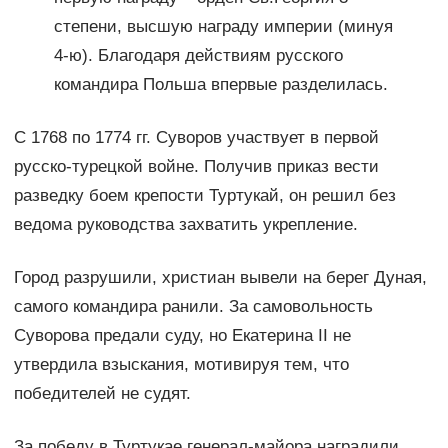
степени, высшую награду империи (минуя
4-ю). Благодаря действиям русского
командира Польша впервые разделилась.
С 1768 по 1774 гг. Суворов участвует в первой
русско-турецкой войне. Получив приказ вести
разведку боем крепости Туртукай, он решил без
ведома руководства захватить укрепление.
Город разрушили, христиан вывели на берег Дуная,
самого командира ранили. За самовольность
Суворова предали суду, но Екатерина II не
утвердила взыскания, мотивируя тем, что
победителей не судят.
За победу в Туртукае генерал-майора наградили