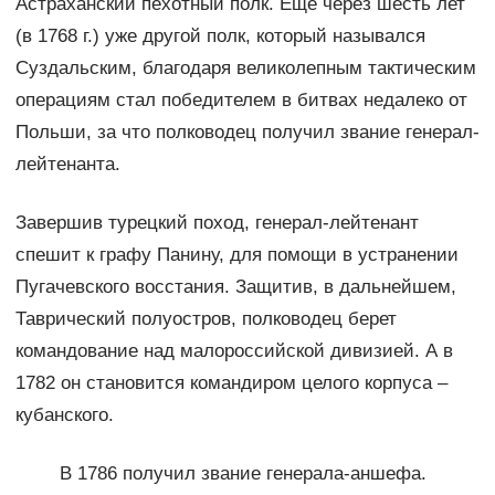
Астраханский пехотный полк. Еще через шесть лет
(в 1768 г.) уже другой полк, который назывался
Суздальским, благодаря великолепным тактическим
операциям стал победителем в битвах недалеко от
Польши, за что полководец получил звание генерал-
лейтенанта.
Завершив турецкий поход, генерал-лейтенант
спешит к графу Панину, для помощи в устранении
Пугачевского восстания. Защитив, в дальнейшем,
Таврический полуостров, полководец берет
командование над малороссийской дивизией. А в
1782 он становится командиром целого корпуса –
кубанского.
В 1786 получил звание генерала-аншефа.