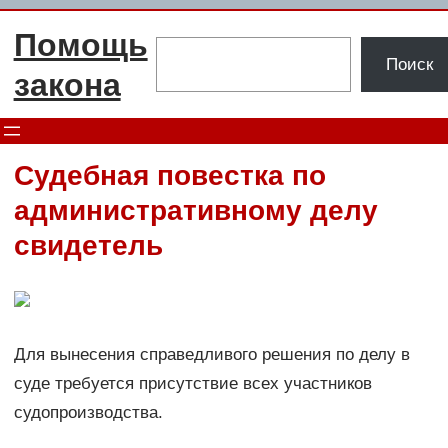
Перейти
Помощь
к
Поиск
Поиск
содержимому
закона
Судебная повестка по
административному делу
свидетель
Для вынесения справедливого решения по делу в
суде требуется присутствие всех участников
судопроизводства.