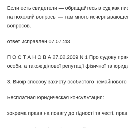
Если есть свидетели — обращайтесь в суд как пи
на похожий вопросы — там много исчерпывающе
вопросов.
ответ исправлен 07.07.:43
П О С Т А Н О В А 27.02.2009 N 1 Про судову практ
особи, а також ділової репутації фізичної та юрид
3. Вибір способу захисту особистого немайнового
Бесплатная юридическая консультация:
зокрема права на повагу до гідності та честі, прав