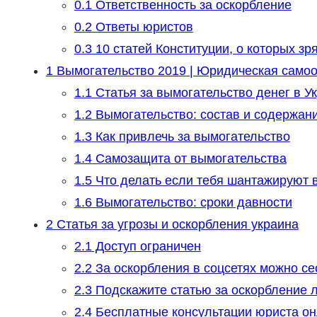
0.1
Ответственность за оскорбление
0.2
Ответы юристов
0.3
10 статей Конституции, о которых з
1
Вымогательство 2019 | Юридическая само
1.1
Статья за вымогательство денег в У
1.2
Вымогательство: состав и содержани
1.3
Как привлечь за вымогательство
1.4
Самозащита от вымогательства
1.5
Что делать если тебя шантажируют в
1.6
Вымогательство: сроки давности
2
Статья за угрозы и оскорбления украина
2.1
Доступ ограничен
2.2
За оскорбления в соцсетях можно сес
2.3
Подскажите статью за оскорбление л
2.4
Бесплатные консультации юриста о