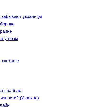
ря забывают украинцы
оборона
краине
е угрозы
 контакте
ть на 5 лет
ичности? (Украина)
нлайн