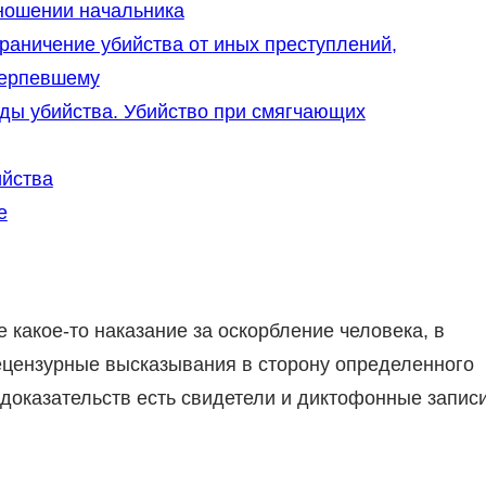
тношении начальника
граничение убийства от иных преступлений,
терпевшему
иды убийства. Убийство при смягчающих
ийства
е
 какое-то наказание за оскорбление человека, в
нецензурные высказывания в сторону определенного
е доказательств есть свидетели и диктофонные запис