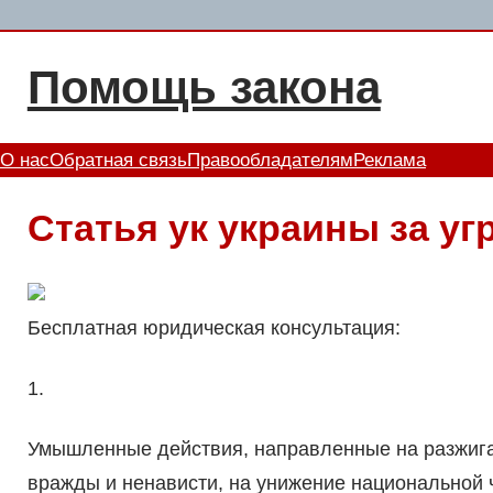
Перейти
к
Помощь закона
содержимому
О нас
Обратная связь
Правообладателям
Реклама
Статья ук украины за уг
Бесплатная юридическая консультация:
1.
Умышленные действия, направленные на разжига
вражды и ненависти, на унижение национальной ч