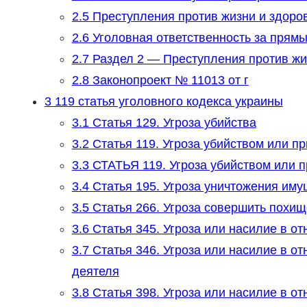
2.5
Преступления против жизни и здоро
2.6
Уголовная ответственность за прямы
2.7
Раздел 2 — Преступления против жи
2.8
Законопроект № 11013 от г
3
119 статья уголовного кодекса украины
3.1
Статья 129. Угроза убийства
3.2
Статья 119. Угроза убийством или п
3.3
СТАТЬЯ 119. Угроза убийством или 
3.4
Статья 195. Угроза уничтожения иму
3.5
Статья 266. Угроза совершить похи
3.6
Статья 345. Угроза или насилие в о
3.7
Статья 346. Угроза или насилие в о
деятеля
3.8
Статья 398. Угроза или насилие в о