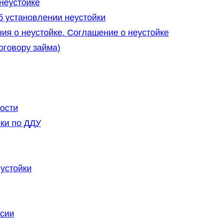
неустойке
б установлении неустойки
ия о неустойке. Соглашение о неустойке
оговору займа)
ости
ки по ДДУ
устойки
ссии