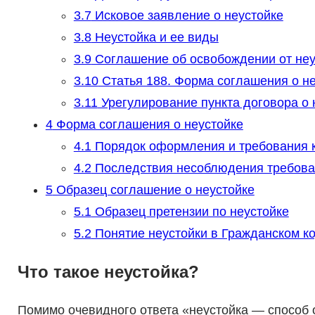
3.7
Исковое заявление о неустойке
3.8
Неустойка и ее виды
3.9
Соглашение об освобождении от неу
3.10
Статья 188. Форма соглашения о н
3.11
Урегулирование пункта договора о 
4
Форма соглашения о неустойке
4.1
Порядок оформления и требования к
4.2
Последствия несоблюдения требован
5
Образец соглашение о неустойке
5.1
Образец претензии по неустойке
5.2
Понятие неустойки в Гражданском ко
Что такое неустойка?
Помимо очевидного ответа «неустойка — способ 