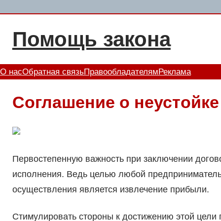
Перейти
к
Помощь закона
содержимому
О нас
Обратная связь
Правообладателям
Реклама
Соглашение о неустойке
Первостепенную важность при заключении догово
исполнения. Ведь целью любой предприниматель
осуществления является извлечение прибыли.
Стимулировать стороны к достижению этой цели 