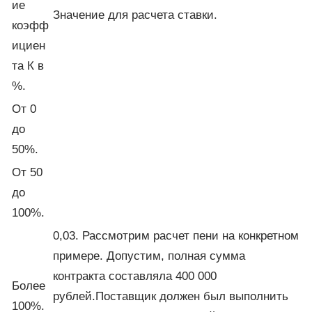
ие
Значение для расчета ставки.
коэфф
ициен
та К в
%.
От 0
до
50%.
От 50
до
100%.
0,03. Рассмотрим расчет пени на конкретном
примере. Допустим, полная сумма
контракта составляла 400 000
Более
рублей.Поставщик должен был выполнить
100%.