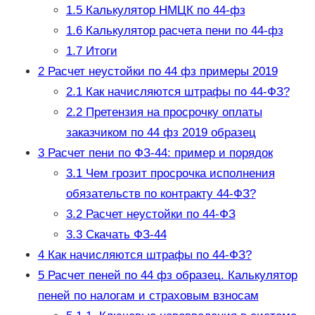
1.5
Калькулятор НМЦК по 44-фз
1.6
Калькулятор расчета пени по 44-фз
1.7
Итоги
2
Расчет неустойки по 44 фз примеры 2019
2.1
Как начисляются штрафы по 44-ФЗ?
2.2
Претензия на просрочку оплаты
заказчиком по 44 фз 2019 образец
3
Расчет пени по ФЗ-44: пример и порядок
3.1
Чем грозит просрочка исполнения
обязательств по контракту 44-ФЗ?
3.2
Расчет неустойки по 44-ФЗ
3.3
Скачать ФЗ-44
4
Как начисляются штрафы по 44-ФЗ?
5
Расчет пеней по 44 фз образец. Калькулятор
пеней по налогам и страховым взносам