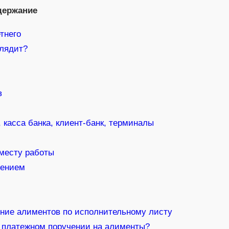
держание
тнего
глядит?
в
 касса банка, клиент-банк, терминалы
 месту работы
чением
ение алиментов по исполнительному листу
в платежном поручении на алименты?