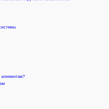
 системы
о алиментам?
ком