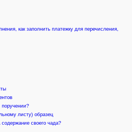
нения, как заполнить платежку для перечисления,
нты
ентов
м поручении?
льному листу) образец
 содержание своего чада?
и