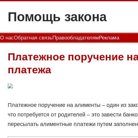
Перейти
Помощь закона
к
содержимому
О нас
Обратная связь
Правообладателям
Реклама
Платежное поручение н
платежа
Платежное поручение на алименты – один из зак
что потребуется от родителей – это завести банк
пересылать алиментные платежи путем заполнен