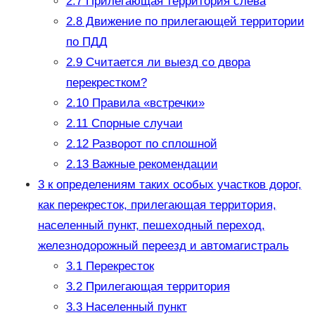
2.7
Прилегающая территория слева
2.8
Движение по прилегающей территории
по ПДД
2.9
Считается ли выезд со двора
перекрестком?
2.10
Правила «встречки»
2.11
Спорные случаи
2.12
Разворот по сплошной
2.13
Важные рекомендации
3
к определениям таких особых участков дорог,
как перекресток, прилегающая территория,
населенный пункт, пешеходный переход,
железнодорожный переезд и автомагистраль
3.1
Перекресток
3.2
Прилегающая территория
3.3
Населенный пункт