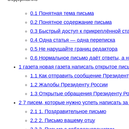
0.1
Понятная тема письма
0.2
Понятное содержание письма
0.3
Быстрый доступ к прикреплённой ст
0.4
Одна статья — одна переписка
0.5
Не нарушайте границ редактора
0.6
Нормальное письмо даёт ответы, а 
1
газета новая газета написать открытое пис
1.1
Как отправить сообщение Президент
1.2
Жалобы Президенту России
1.3
Открытые обращения Президенту Рос
2
7 писем, которые нужно успеть написать за
2.1
1. Поздравительное письмо
2.2
2. Письмо вашему отцу