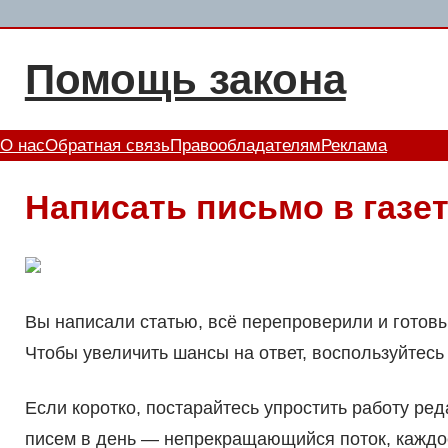
Перейти
к
Помощь закона
содержимому
О нас
Обратная связь
Правообладателям
Реклама
Написать письмо в газе
Вы написали статью, всё перепроверили и готов
Чтобы увеличить шансы на ответ, воспользуйтесь
Если коротко, постарайтесь упростить работу ред
писем в день — непрекращающийся поток, каждое