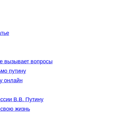
атье
не вызывает вопросы
ьмо путину
у онлайн
сии В.В. Путину
 свою жизнь