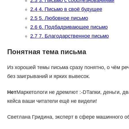
2.3
3. Письмо с соболезнованиями
2.4
4. Письмо в своё будущее
2.5
5. Любовное письмо
2.6
6. Подбадривающее письмо
2.7
7. Благодарственное письмо
Понятная тема письма
Из хорошей темы письма сразу понятно, о чём р
без заигрываний и ярких вывесок.
Нет
Маркетологи не дремлют :-DТапки, деньги, д
кейса ваши читатели ещё не видели!
Светлана Гридина, эксперт в сфере машинного о