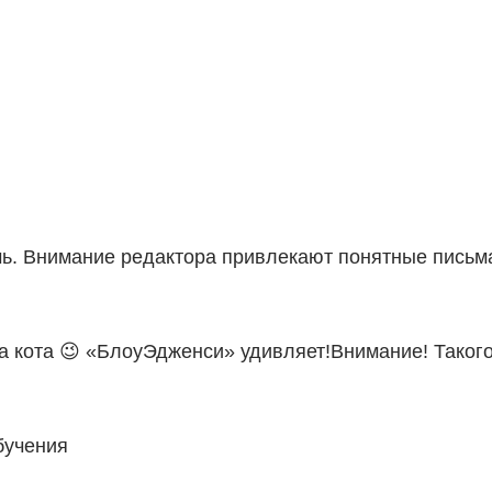
ечь. Внимание редактора привлекают понятные письм
ва кота 😉 «БлоуЭдженси» удивляет!Внимание! Таког
бучения