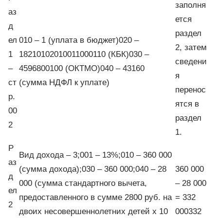
заполня
аз
ется
д
раздел
ел
010 – 1 (уплата в бюджет)020 –
2, затем
1
18210102010011000110 (КБК)030 –
сведени
–
4596800100 (ОКТМО)040 – 43160
я
ст
(сумма НДФЛ к уплате)
перенос
р.
ятся в
00
раздел
2
1.
Р
Вид дохода – 3;001 – 13%;010 – 360 000
аз
(сумма дохода);030 – 360 000;040 – 28
360 000
д
000 (сумма стандартного вычета,
– 28 000
ел
предоставленного в сумме 2800 руб. на
= 332
2
двоих несовершеннолетних детей х 10
000332