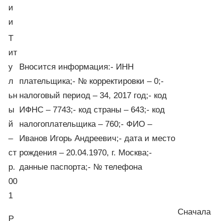
и
и
Т
ит
у
Вносится информация:- ИНН
л
плательщика;- № корректировки – 0;-
ьн
налоговый период – 34, 2017 год;- код
ы
ИФНС – 7743;- код страны – 643;- код
й
налогоплательщика – 760;- ФИО –
–
Иванов Игорь Андреевич;- дата и место
ст
рождения – 20.04.1970, г. Москва;-
р.
данные паспорта;- № телефона
00
1
Сначала
Р