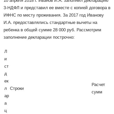
10 апреля 2018 г. Иванов И.А. заполнил декларацию
3-НДФЛ и представил ее вместе с копией договора в
ИФНС по месту проживания. За 2017 год Иванову
И.А. предоставлялись стандартные вычеты на
ребенка в общей сумме 28 000 руб. Рассмотрим
заполнение декларации построчно:
Л
и
ст
д
ек
Расчет
л
Строки
сумм
ар
а
ц