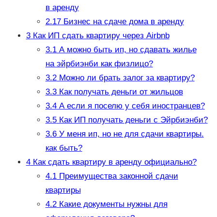
в аренду
2.17
Бизнес на сдаче дома в аренду
3
Как ИП сдать квартиру через Airbnb
3.1
А можно быть ип, но сдавать жилье
на эйрбиэнби как физлицо?
3.2
Можно ли брать залог за квартиру?
3.3
Как получать деньги от жильцов
3.4
А если я поселю у себя иностранцев?
3.5
Как ИП получать деньги с Эйрбиэнби?
3.6
У меня ип, но не для сдачи квартиры.
как быть?
4
Как сдать квартиру в аренду официально?
4.1
Преимущества законной сдачи
квартиры
4.2
Какие документы нужны для