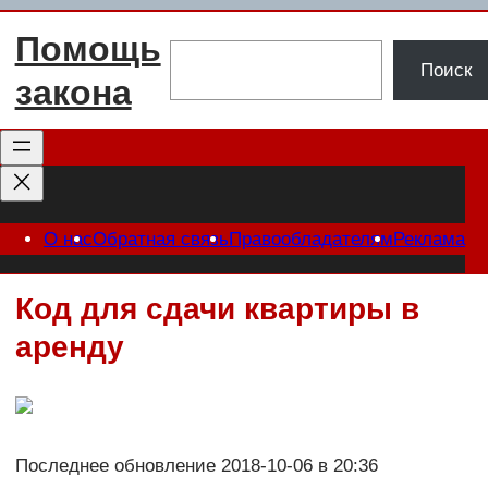
Перейти
Помощь
к
Поиск
Поиск
содержимому
закона
О нас
Обратная связь
Правообладателям
Реклама
Код для сдачи квартиры в
аренду
Последнее обновление 2018-10-06 в 20:36