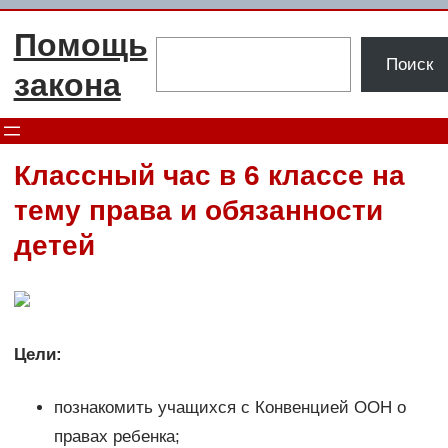
Перейти
Помощь
к
Поиск
Поиск
содержимому
закона
Классный час в 6 классе на
тему права и обязанности
детей
Цели:
познакомить учащихся с Конвенцией ООН о
правах ребенка;