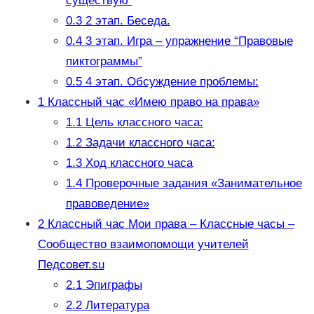
существую”
0.3
2 этап. Беседа.
0.4
3 этап. Игра – упражнение “Правовые
пиктограммы”
0.5
4 этап. Обсуждение проблемы:
1
Классный час «Имею право на права»
1.1
Цель классного часа:
1.2
Задачи классного часа:
1.3
Ход классного часа
1.4
Проверочные задания «Занимательное
правоведение»
2
Классный час Мои права – Классные часы –
Сообщество взаимопомощи учителей
Педсовет.su
2.1
Эпиграфы
2.2
Литература