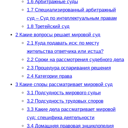
1.6
Арбитражные суды
1.7
Специализированный арбитражный
суд – Суд по интеллектуальным правам
1.8
Третейский суд
2
Какие вопросы решает мировой суд
2.1
Куда подавать иск: по месту
жительства ответчика или истца?
2.2
Сроки на рассмотрения судебного дела
2.3
Процедура оспаривания решения
2.4
Категории права
3
Какие споры рассматривает мировой суд
3.1
Подсудность мирового судьи
3.2
Подсудность трудовых споров
3.3
Какие дела рассматривает мировой
суд: специфика деятельности
3.4
Домашняя правовая энциклопедия