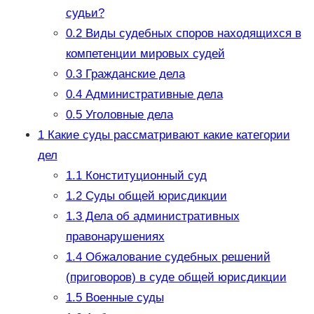
судьи?
0.2
Виды судебных споров находящихся в
компетенции мировых судей
0.3
Гражданские дела
0.4
Административные дела
0.5
Уголовные дела
1
Какие суды рассматривают какие категории
дел
1.1
Конституционный суд
1.2
Суды общей юрисдикции
1.3
Дела об административных
правонарушениях
1.4
Обжалование судебных решений
(приговоров) в суде общей юрисдикции
1.5
Военные суды