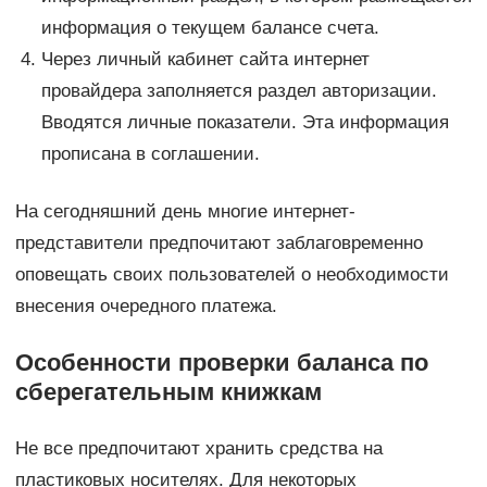
информация о текущем балансе счета.
Через личный кабинет сайта интернет
провайдера заполняется раздел авторизации.
Вводятся личные показатели. Эта информация
прописана в соглашении.
На сегодняшний день многие интернет-
представители предпочитают заблаговременно
оповещать своих пользователей о необходимости
внесения очередного платежа.
Особенности проверки баланса по
сберегательным книжкам
Не все предпочитают хранить средства на
пластиковых носителях. Для некоторых