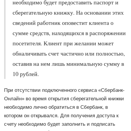
необходимо будет предоставить паспорт и
сберегательную книжку. На основании этих
сведений работник оповестит клиента о
сумме средств, находящихся в распоряжении
посетителя. Клиент при желании может
обналичивать счет частично или полностью,
оставив на нем лишь минимальную сумму в
10 рублей.
При отсутствии подключенного сервиса «Сбербанк-
Онлайн» во время открытия сберегательной книжки
необходимо лично обратиться в Сбербанк, в
котором он открывался. Для получения доступа к
счету необходимо будет заполнить и подписать