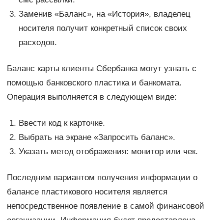
Заменив «Баланс», на «История», владелец
носителя получит конкретный список своих
расходов.
Баланс карты клиенты Сбербанка могут узнать с
помощью банковского пластика и банкомата.
Операция выполняется в следующем виде:
Ввести код к карточке.
Выбрать на экране «Запросить баланс».
Указать метод отображения: монитор или чек.
Последним вариантом получения информации о
балансе пластикового носителя является
непосредственное появление в самой финансовой