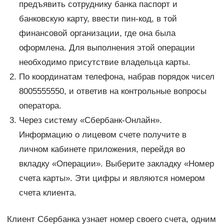
предъявить сотруднику банка паспорт и
банковскую карту, ввести пин-код, в той
финансовой организации, где она была
оформлена. Для выполнения этой операции
необходимо присутствие владельца карты.
По координатам телефона, набрав порядок чисел
8005555550, и ответив на контрольные вопросы
оператора.
Через систему «Сбербанк-Онлайн».
Информацию о лицевом счете получите в
личном кабинете приложения, перейдя во
вкладку «Операции». Выберите закладку «Номер
счета карты». Эти цифры и являются номером
счета клиента.
Клиент Сбербанка узнает номер своего счета, одним