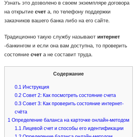
Узнать это дозволено в своем экземпляре договора
на открытие
счет
а, по телефону поддержки
заказчиков вашего банка либо на его сайте.
Традиционно такую службу называют
интернет
-банкингом и если она вам доступна, то проверить
состояние
счет
а не составит труда.
Содержание
0.1
Инструкция
0.2
Совет 2: Как посмотреть состояние счета
0.3
Совет 3: Как проверить состояние интернет-
счёта
1
Определение баланса на карточке онлайн-методом
1.1
Лицевой счет и способы его идентификации
1.2
Определение баланса онлайн-методом