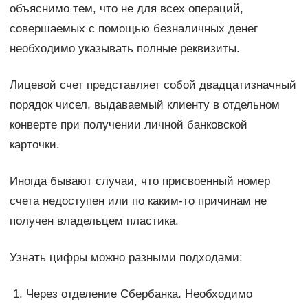
объяснимо тем, что не для всех операций,
совершаемых с помощью безналичных денег
необходимо указывать полные реквизиты.
Лицевой счет представляет собой двадцатизначный
порядок чисел, выдаваемый клиенту в отдельном
конверте при получении личной банковской
карточки.
Иногда бывают случаи, что присвоенный номер
счета недоступен или по каким-то причинам не
получен владельцем пластика.
Узнать цифры можно разными подходами:
Через отделение Сбербанка. Необходимо