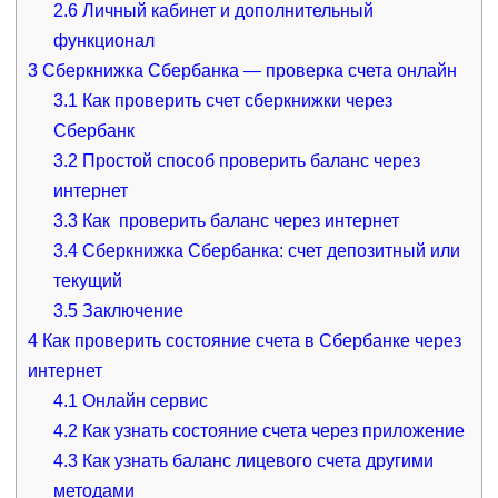
2.6
Личный кабинет и дополнительный
функционал
3
Сберкнижка Сбербанка — проверка счета онлайн
3.1
Как проверить счет сберкнижки через
Сбербанк
3.2
Простой способ проверить баланс через
интернет
3.3
Как проверить баланс через интернет
3.4
Сберкнижка Сбербанка: счет депозитный или
текущий
3.5
Заключение
4
Как проверить состояние счета в Сбербанке через
интернет
4.1
Онлайн сервис
4.2
Как узнать состояние счета через приложение
4.3
Как узнать баланс лицевого счета другими
методами