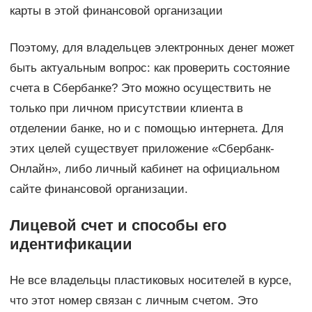
карты в этой финансовой организации
Поэтому, для владельцев электронных денег может
быть актуальным вопрос: как проверить состояние
счета в Сбербанке? Это можно осуществить не
только при личном присутствии клиента в
отделении банке, но и с помощью интернета. Для
этих целей существует приложение «Сбербанк-
Онлайн», либо личный кабинет на официальном
сайте финансовой организации.
Лицевой счет и способы его
идентификации
Не все владельцы пластиковых носителей в курсе,
что этот номер связан с личным счетом. Это