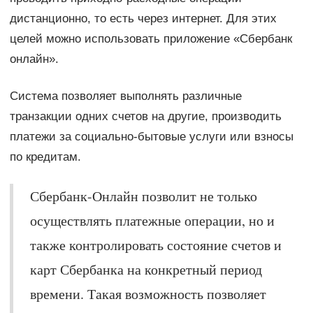
дистанционно, то есть через интернет. Для этих
целей можно использовать приложение «Сбербанк
онлайн».
Система позволяет выполнять различные
транзакции одних счетов на другие, производить
платежи за социально-бытовые услуги или взносы
по кредитам.
Сбербанк-Онлайн позволит не только
осуществлять платежные операции, но и
также контролировать состояние счетов и
карт Сбербанка на конкретный период
времени. Такая возможность позволяет