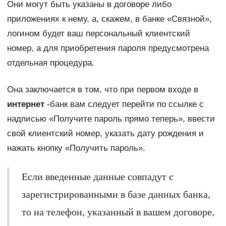
Они могут быть указаны в договоре либо
приложениях к нему, а, скажем, в банке «Связной»,
логином будет ваш персональный клиентский
номер, а для приобретения пароля предусмотрена
отдельная процедура.
Она заключается в том, что при первом входе в
интернет
-банк вам следует перейти по ссылке с
надписью «Получите пароль прямо теперь», ввести
свой клиентский номер, указать дату рождения и
нажать кнопку «Получить пароль».
Если введенные данные совпадут с
зарегистрированными в базе данных банка,
то на телефон, указанный в вашем договоре,