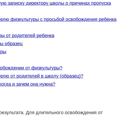
ую записку директору школы о причинах пропуска
телю физкультуры с просьбой освобождения ребенка
ры от родителей ребенка
ы образец
уры
вобождении от физкультуры?
телю от родителей в школу (образец)?
огда и зачем она нужна?
результата. Для длительного освобождения от