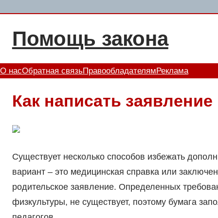
Перейти
к
Помощь закона
содержимому
О нас
Обратная связь
Правообладателям
Реклама
Как написать заявление
Существует несколько способов избежать дополн
вариант – это медицинская справка или заключен
родительское заявление. Определенных требован
физкультуры, не существует, поэтому бумага зап
педагогов.