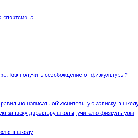
а-спортсмена
уре. Как получить освобождение от физкультуры?
равильно написать объяснительную записку, в школу
ную записку директору школы, учителю физкультуры
телю в школу