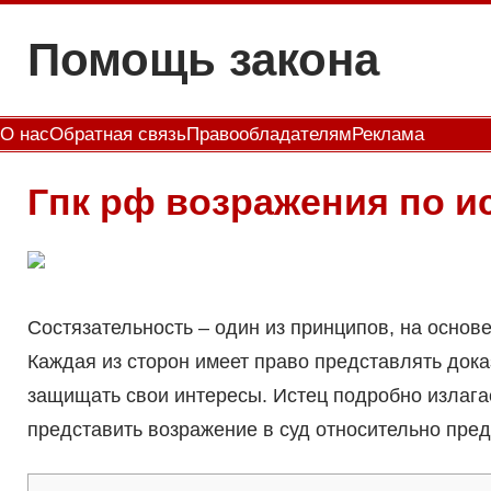
Перейти
Помощь закона
к
содержимому
О нас
Обратная связь
Правообладателям
Реклама
Гпк рф возражения по и
Состязательность – один из принципов, на основ
Каждая из сторон имеет право представлять дока
защищать свои интересы. Истец подробно излага
представить возражение в суд относительно пре