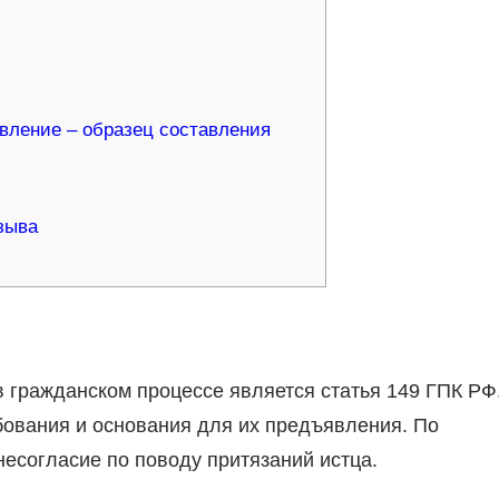
явление – образец составления
зыва
 гражданском процессе является статья 149 ГПК РФ
бования и основания для их предъявления. По
несогласие по поводу притязаний истца.