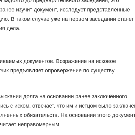
н задолго до предварительного заседания, это
ранее изучит документ, исследует представленные
ию. В таком случае уже на первом заседании станет
ия дела.
иваемых документов. Возражение на исковое
тчик предъявляет опровержение по существу
зыскании долга на основании ранее заключённого
ь с иском, отвечает, что им и истцом было заключе
ненных обязательств. На основании этого докумен
считает неправомерным.