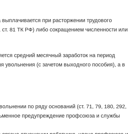
 выплачи­вается при расторжении трудового
1 ст. 81 ТК РФ) либо сокращением численно­сти или
аняется средний месячный заработок на период
я уволь­нения (с зачетом выходного пособия), а в
льнении по ряду оснований (ст. 71, 79, 180, 292,
 письменное предупреждение профсоюза и службы