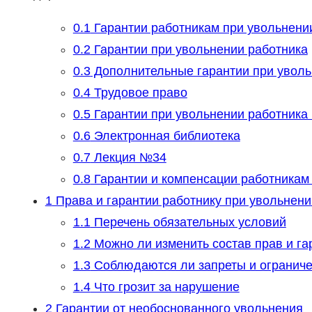
0.1
Гарантии работникам при увольнени
0.2
Гарантии при увольнении работника
0.3
Дополнительные гарантии при уволь
0.4
Трудовое право
0.5
Гарантии при увольнении работника
0.6
Электронная библиотека
0.7
Лекция №34
0.8
Гарантии и компенсации работникам
1
Права и гарантии работнику при увольнен
1.1
Перечень обязательных условий
1.2
Можно ли изменить состав прав и га
1.3
Соблюдаются ли запреты и огранич
1.4
Что грозит за нарушение
2
Гарантии от необоснованного увольнения