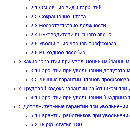
2.1
Основные виды гарантий
2.2
Сокращение штата
2.3
Несоответствие должности
2.4
Руководители высшего звена
2.5
Увольнение членов профсоюза
2.6
Выходное пособие
3
Какие гарантии при увольнении избранным
3.1
Гарантии при увольнении депутата м
3.2
Личные гарантии членов профсоюза
4
Трудовой кодекс гарантии работникам при
4.1
Гарантии при увольнении (шадрина т.
5
Дополнительные гарантии при увольнении 
5.1
Гарантии работников при увольнени
5.2
Тк рф, статья 180