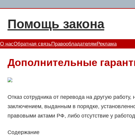
Перейти
к
Помощь закона
содержимому
О нас
Обратная связь
Правообладателям
Реклама
Дополнительные гарант
Отказ сотрудника от перевода на другую работу,
заключением, выданным в порядке, установлен
правовыми актами РФ, либо отсутствие у работода
Содержание