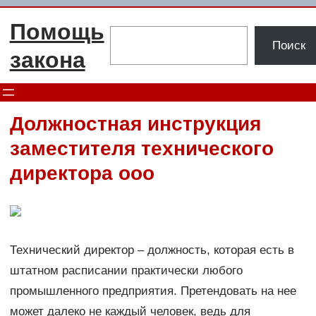
Перейти
Помощь
к
Поиск
Поиск
содержимому
закона
Должностная инструкция
заместителя технического
директора ооо
Технический директор – должность, которая есть в
штатном расписании практически любого
промышленного предприятия. Претендовать на нее
может далеко не каждый человек, ведь для