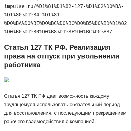
impulse.ru/%D1%81%D1%82-127-%D1%82%D0%BA-
%D1%80%D1%84-%D1%81-
%D0%BA%D0%BE%D0%BC%D0%BC%D0%B5%D0%BD%D1%82
%D0%B0%D1%80%D0%B8%D1%8F%D0%BC%D0%B8/
Статья 127 ТК РФ. Реализация
права на отпуск при увольнении
работника
Статья 127 ТК РФ дает возможность каждому
трудящемуся использовать обязательный период
для восстановления, с последующим прекращением
рабочего взаимодействия с компанией.