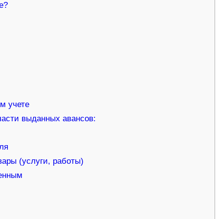
е?
м учете
части выданных авансов:
еля
ары (услуги, работы)
енным