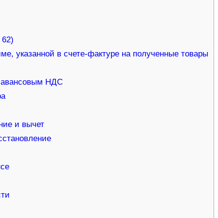
 62)
ме, указанной в счете-фактуре на полученные товары
с авансовым НДС
ра
ние и вычет
сстановление
нсе
сти