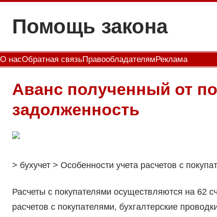
Перейти
Помощь закона
к
содержимому
О нас
Обратная связь
Правообладателям
Реклама
Аванс полученный от по
задолженность
> бухучет > Особенности учета расчетов с покупат
Расчеты с покупателями осуществляются на 62 сче
расчетов с покупателями, бухгалтерские проводки