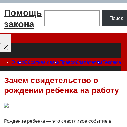
Перейти
Помощь
к
Поиск
Поиск
содержимому
закона
О нас
Обратная связь
Правообладателям
Реклама
Зачем свидетельство о
рождении ребенка на работу
Рождение ребенка — это счастливое событие в