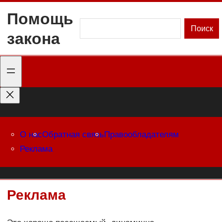
Перейти
Помощь
к
Поиск
Поиск
закона
содержимому
О нас
Обратная связь
Правообладателям
Реклама
Реклама