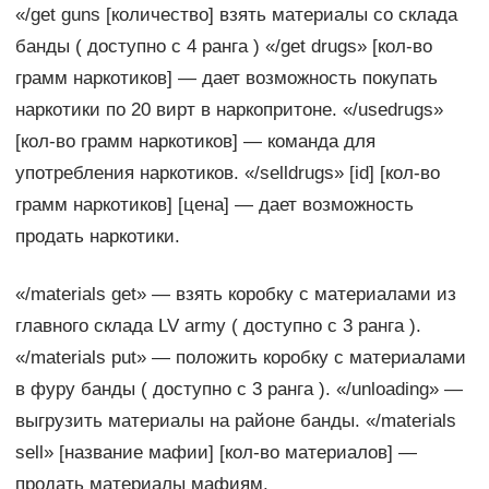
«/get guns [количество] взять материалы со склада
банды ( доступно с 4 ранга ) «/get drugs» [кол-во
грамм наркотиков] — дает возможность покупать
наркотики по 20 вирт в наркопритоне. «/usedrugs»
[кол-во грамм наркотиков] — команда для
употребления наркотиков. «/selldrugs» [id] [кол-во
грамм наркотиков] [цена] — дает возможность
продать наркотики.
«/materials get» — взять коробку с материалами из
главного склада LV army ( доступно с 3 ранга ).
«/materials put» — положить коробку с материалами
в фуру банды ( доступно с 3 ранга ). «/unloading» —
выгрузить материалы на районе банды. «/materials
sell» [название мафии] [кол-во материалов] —
продать материалы мафиям.