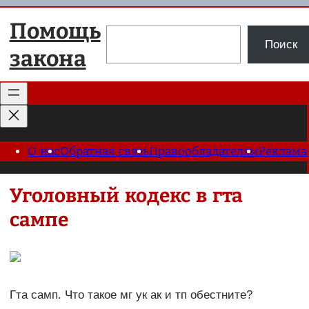
Перейти
Помощь
к
Поиск
Поиск
содержимому
закона
О нас
Обратная связь
Правообладателям
Реклама
Уголовный кодекс в гта
сампе
Гта самп. Что такое мг ук ак и тп обестните?