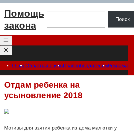
Перейти
Помощь
к
Поиск
Поиск
содержимому
закона
О нас
Обратная связь
Правообладателям
Реклама
Отдам ребенка на
усыновление 2018
Мотивы для взятия ребенка из дома малютки у