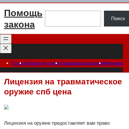
Перейти
Помощь
к
Поиск
Поиск
содержимому
закона
О нас
Обратная связь
Правообладателям
Реклама
Лицензия на травматическое
оружие спб цена
Лицензия на оружие предоставляет вам право