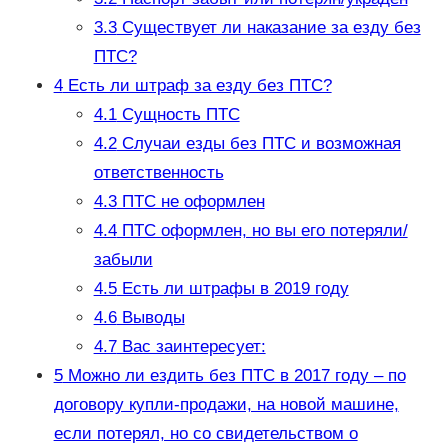
3.3
Существует ли наказание за езду без
ПТС?
4
Есть ли штраф за езду без ПТС?
4.1
Сущность ПТС
4.2
Случаи езды без ПТС и возможная
ответственность
4.3
ПТС не оформлен
4.4
ПТС оформлен, но вы его потеряли/
забыли
4.5
Есть ли штрафы в 2019 году
4.6
Выводы
4.7
Вас заинтересует:
5
Можно ли ездить без ПТС в 2017 году – по
договору купли-продажи, на новой машине,
если потерял, но со свидетельством о