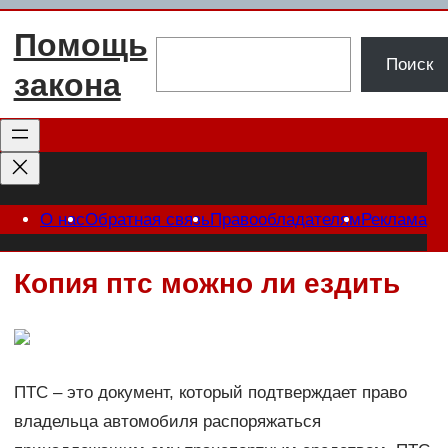
Перейти
Помощь
к
Поиск
Поиск
содержимому
закона
О нас
Обратная связь
Правообладателям
Реклама
Копия птс можно ли ездить
ПТС – это документ, который подтверждает право
владельца автомобиля распоряжаться