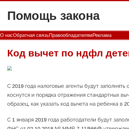
Перейти
Помощь закона
к
содержимому
О нас
Обратная связь
Правообладателям
Реклама
Код вычет по ндфл дете
С 2019 года налоговые агенты будут заполнят
коснутся и порядка отражения стандартных вы
образец, как указать код вычета на ребенка в 2
С 1 января 2019 года работодатели будут запо
ФНС от 02.10.2018 № ММВ-7-11/566@ утвержден