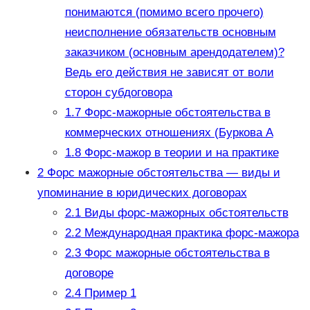
понимаются (помимо всего прочего)
неисполнение обязательств основным
заказчиком (основным арендодателем)?
Ведь его действия не зависят от воли
сторон субдоговора
1.7
Форс-мажорные обстоятельства в
коммерческих отношениях (Буркова А
1.8
Форс-мажор в теории и на практике
2
Форс мажорные обстоятельства — виды и
упоминание в юридических договорах
2.1
Виды форс-мажорных обстоятельств
2.2
Международная практика форс-мажора
2.3
Форс мажорные обстоятельства в
договоре
2.4
Пример 1