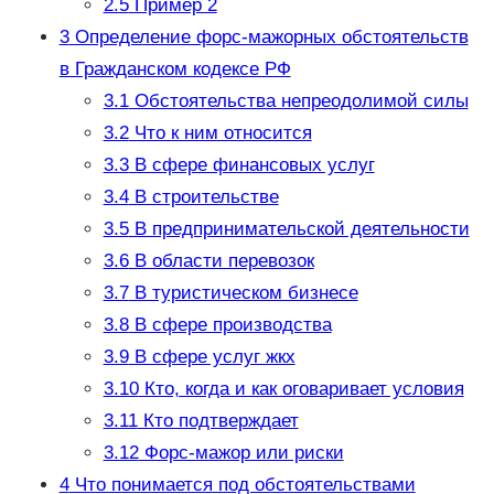
2.5
Пример 2
3
Определение форс-мажорных обстоятельств
в Гражданском кодексе РФ
3.1
Обстоятельства непреодолимой силы
3.2
Что к ним относится
3.3
В сфере финансовых услуг
3.4
В строительстве
3.5
В предпринимательской деятельности
3.6
В области перевозок
3.7
В туристическом бизнесе
3.8
В сфере производства
3.9
В сфере услуг жкх
3.10
Кто, когда и как оговаривает условия
3.11
Кто подтверждает
3.12
Форс-мажор или риски
4
Что понимается под обстоятельствами