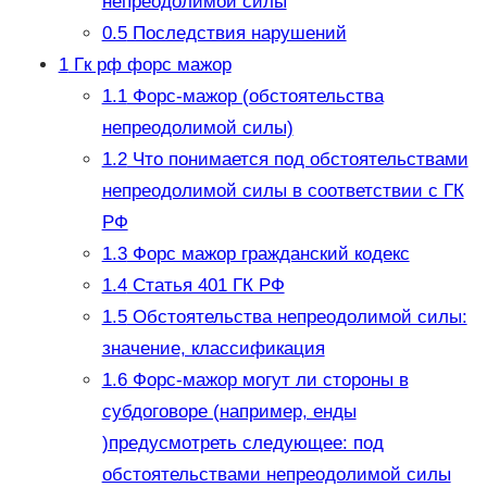
непреодолимой силы
0.5
Последствия нарушений
1
Гк рф форс мажор
1.1
Форс-мажор (обстоятельства
непреодолимой силы)
1.2
Что понимается под обстоятельствами
непреодолимой силы в соответствии с ГК
РФ
1.3
Форс мажор гражданский кодекс
1.4
Статья 401 ГК РФ
1.5
Обстоятельства непреодолимой силы:
значение, классификация
1.6
Форс-мажор могут ли стороны в
субдоговоре (например, енды
)предусмотреть следующее: под
обстоятельствами непреодолимой силы