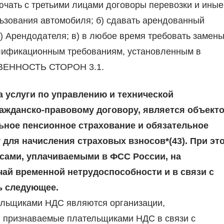
ючать с третьими лицами договоры перевозки и иные
льзования автомобиля; б) сдавать арендованный
я) Арендодателя; в) в любое время требовать замен
алификационным требованиям, установленным в
СТВЕННОСТЬ СТОРОН 3.1.
 услуги по управлению и технической
ажданско-правовому договору, является объект
ьное пенсионное страхование и обязательное
 для начисления страховых взносов*(43). При эт
осами, уплачиваемыми в ФСС России, на
чай временной нетрудоспособности и в связи с
ь следующее.
тельщиками НДС являются организации,
, признаваемые плательщиками НДС в связи с