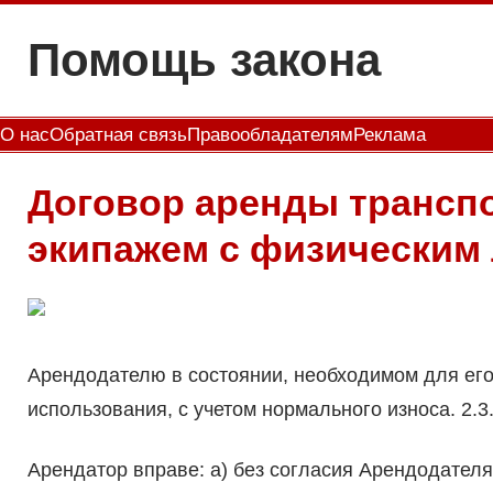
Перейти
Помощь закона
к
содержимому
О нас
Обратная связь
Правообладателям
Реклама
Договор аренды транспо
экипажем с физическим
Арендодателю в состоянии, необходимом для его
использования, с учетом нормального износа. 2.3
Арендатор вправе: а) без согласия Арендодател