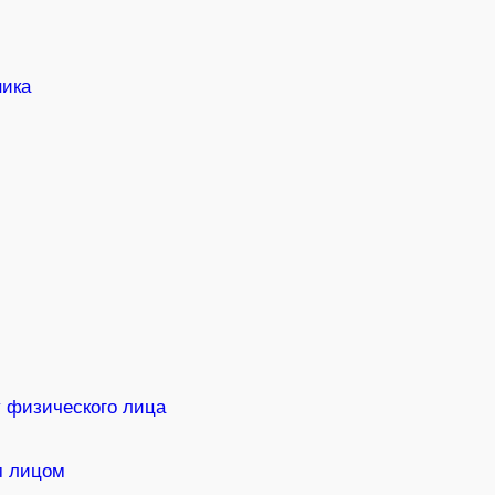
ника
 физического лица
м лицом