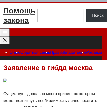
Перейти
Помощь
к
Поиск
Поиск
содержимому
закона
О нас
Обратная связь
Правообладателям
Реклама
Заявление в гибдд москва
Существует довольно много причин, по которым
может возникнуть необходимость лично посетить