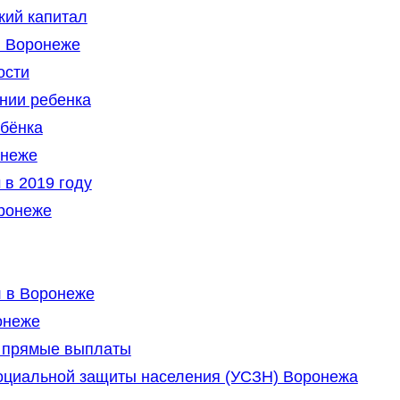
кий капитал
в Воронеже
ости
нии ребенка
бёнка
онеже
в 2019 году
ронеже
 в Воронеже
онеже
а прямые выплаты
оциальной защиты населения (УСЗН) Воронежа