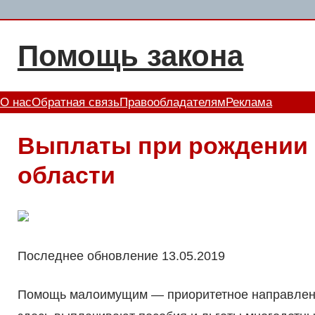
Перейти
к
Помощь закона
содержимому
О нас
Обратная связь
Правообладателям
Реклама
Выплаты при рождении 
области
Последнее обновление 13.05.2019
Помощь малоимущим — приоритетное направлени