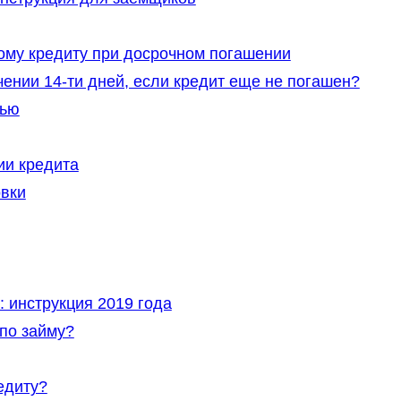
ому кредиту при досрочном погашении
чении 14-ти дней, если кредит еще не погашен?
щью
ии кредита
овки
: инструкция 2019 года
 по займу?
едиту?