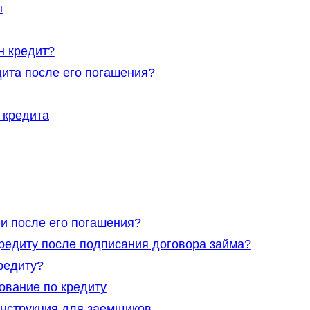
ы
н кредит?
дита после его погашения?
 кредита
 и после его погашения?
кредиту после подписания договора займа?
редиту?
ование по кредиту
инструкция для заемщиков