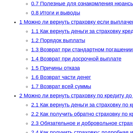
0.7
Полезные для ознакомления нюанс
0.8
Итоги и выводы
1
Можно ли вернуть страховку если выплаче
1.1
Как вернуть деньги за страховку кре
1.2
Порядок выплаты
1.3
Возврат при стандартном погашении
1.4
Возврат при досрочной выплате
1.5
Причины отказа
1.6
Возврат части денег
1.7
Возврат всей суммы
2
Можно ли вернуть страховку по кредиту до
2.1
Как вернуть деньги за страховку по 
2.2
Как получить обратно страховку по к
2.3
Обязательное и добровольное страх
2.4
Как получить страховку: подробная 