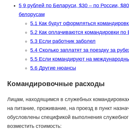
5
9 рублей по Беларуси, $30 – по России, $8
белорусам
5.1
Как будут оформляться командировк
5.2
Как оплачиваются командировки по 
5.3
Если работник заболел
5.4
Сколько заплатят за поездку за рубе
5.5
Если командируют на международн
5.6
Другие нюансы
Командировочные расходы
Лицам, находящимся в служебных командировках,
на питание, проживание, на проезд в пункт назна
обусловлены спецификой выполнения служебного
возместить стоимость: