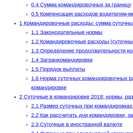
0.4
Сумма командировочных за границу
0.5
Компенсация расходов водителям-м
1
Командировочные расходы: сумма суточных
1.1
Законодательные нормы
1.2
Командировочные расходы (суточные)
1.3
Определение продолжительности ко
1.4
Загранкомандировки
1.5
Порядок выплаты
1.6
Норма суточных командировочных ра
командировке
2
Суточные в командировке 2019: нормы, раз
2.1
Размер суточных при командировках 
2.2
Как рассчитать дни командировки, з
2.3
Суточные в иностранной валюте