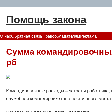
Перейти
к
Помощь закона
содержимому
О нас
Обратная связь
Правообладателям
Реклама
Сумма командировочных 
рб
Командировочные расходы – затраты работника, 
служебной командировке (вне постоянного места 