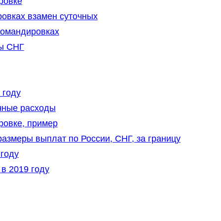
ровке
овках взамен суточных
командировках
ны СНГ
 году
чные расходы
ровке, пример
размеры выплат по России, СНГ, за границу
 году
в 2019 году