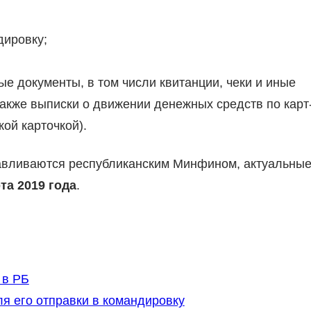
дировку;
е документы, в том числи квитанции, чеки и иные
также выписки о движении денежных средств по карт
ой карточкой).
авливаются республиканским Минфином, актуальны
та 2019 года
.
 в РБ
ля его отправки в командировку