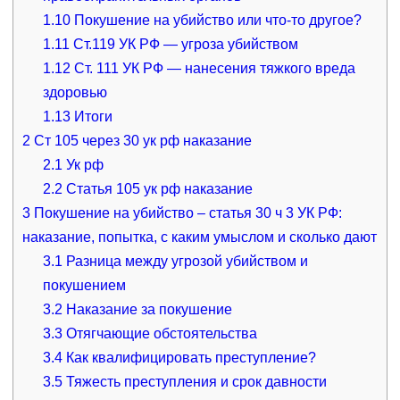
1.10
Покушение на убийство или что-то другое?
1.11
Ст.119 УК РФ — угроза убийством
1.12
Ст. 111 УК РФ — нанесения тяжкого вреда
здоровью
1.13
Итоги
2
Ст 105 через 30 ук рф наказание
2.1
Ук рф
2.2
Статья 105 ук рф наказание
3
Покушение на убийство – статья 30 ч 3 УК РФ:
наказание, попытка, с каким умыслом и сколько дают
3.1
Разница между угрозой убийством и
покушением
3.2
Наказание за покушение
3.3
Отягчающие обстоятельства
3.4
Как квалифицировать преступление?
3.5
Тяжесть преступления и срок давности