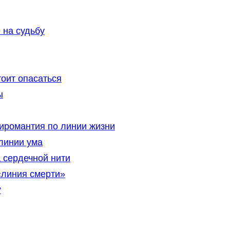
 на судьбу
тоит опасаться
ы
иромантия по линии жизни
 линии ума
а сердечной нити
«линия смерти»
?