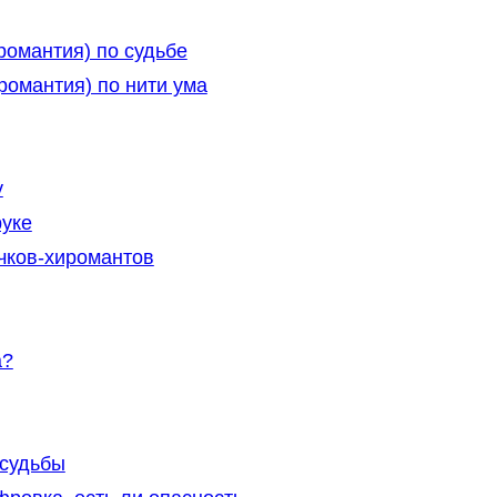
романтия) по судьбе
романтия) по нити ума
у
руке
чков-хиромантов
а?
 судьбы