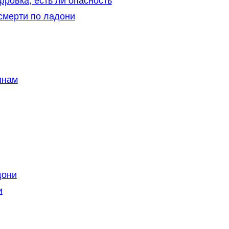
фровка, есть ли опасность
 смерти по ладони
инам
дони
и