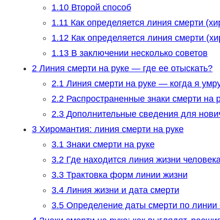
1.10
Второй способ
1.11
Как определяется линия смерти (хи
1.12
Как определяется линия смерти (хи
1.13
В заключении несколько советов
2
Линия смерти на руке — где ее отыскать?
2.1
Линия смерти на руке — когда я умр
2.2
Распространенные знаки смерти на 
2.3
Дополнительные сведения для нови
3
Хиромантия: линия смерти на руке
3.1
Знаки смерти на руке
3.2
Где находится линия жизни человек
3.3
Трактовка форм линии жизни
3.4
Линия жизни и дата смерти
3.5
Определение даты смерти по линии