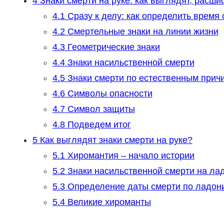
4
Знаки смерти на руке: как выглядят, расши
4.1
Сразу к делу: как определить время
4.2
Смертельные знаки на линии жизни
4.3
Геометрические знаки
4.4
Знаки насильственной смерти
4.5
Знаки смерти по естественным прич
4.6
Символы опасности
4.7
Символ защиты
4.8
Подведем итог
5
Как выглядят знаки смерти на руке?
5.1
Хиромантия – начало истории
5.2
Знаки насильственной смерти на ла
5.3
Определение даты смерти по ладон
5.4
Великие хироманты