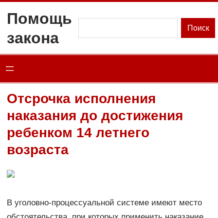
Перейти
Помощь
к
Поиск
Поиск
закона
содержимому
Отсрочка исполнения
наказания до достижения
ребенком 14 летнего
возраста
В уголовно-процессуальной системе имеют место
обстоятельства, при которых применить наказание