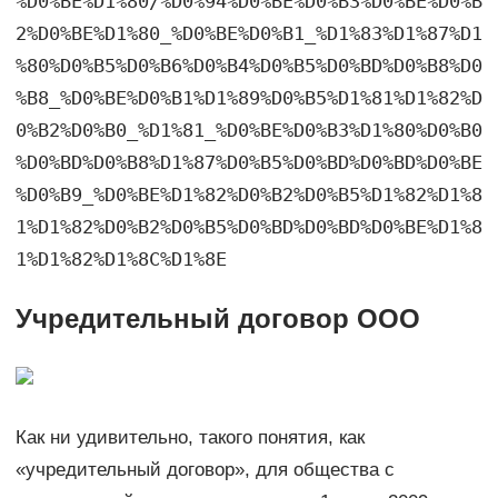
%D0%BE%D1%80/%D0%94%D0%BE%D0%B3%D0%BE%D0%B
2%D0%BE%D1%80_%D0%BE%D0%B1_%D1%83%D1%87%D1
%80%D0%B5%D0%B6%D0%B4%D0%B5%D0%BD%D0%B8%D0
%B8_%D0%BE%D0%B1%D1%89%D0%B5%D1%81%D1%82%D
0%B2%D0%B0_%D1%81_%D0%BE%D0%B3%D1%80%D0%B0
%D0%BD%D0%B8%D1%87%D0%B5%D0%BD%D0%BD%D0%BE
%D0%B9_%D0%BE%D1%82%D0%B2%D0%B5%D1%82%D1%8
1%D1%82%D0%B2%D0%B5%D0%BD%D0%BD%D0%BE%D1%8
1%D1%82%D1%8C%D1%8E
Учредительный договор ООО
Как ни удивительно, такого понятия, как
«учредительный договор», для общества с