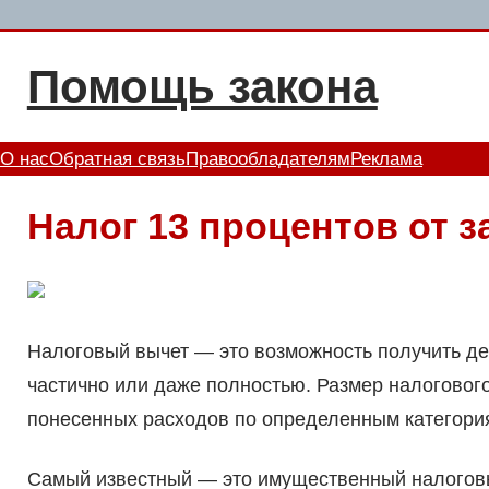
Перейти
к
Помощь закона
содержимому
О нас
Обратная связь
Правообладателям
Реклама
Налог 13 процентов от 
Налоговый вычет — это возможность получить ден
частично или даже полностью. Размер налогового
понесенных расходов по определенным категори
Самый известный — это имущественный налоговый