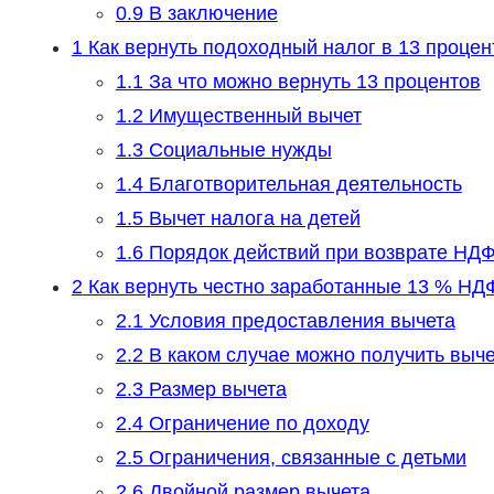
0.9
В заключение
1
Как вернуть подоходный налог в 13 процен
1.1
За что можно вернуть 13 процентов
1.2
Имущественный вычет
1.3
Социальные нужды
1.4
Благотворительная деятельность
1.5
Вычет налога на детей
1.6
Порядок действий при возврате НД
2
Как вернуть честно заработанные 13 % НДФ
2.1
Условия предоставления вычета
2.2
В каком случае можно получить выче
2.3
Размер вычета
2.4
Ограничение по доходу
2.5
Ограничения, связанные с детьми
2.6
Двойной размер вычета