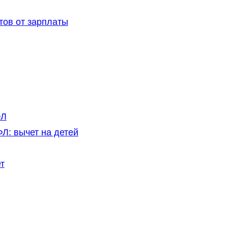
тов от зарплаты
ФЛ
Л: вычет на детей
т