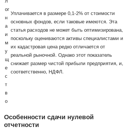
л
ог
Уплачивается в размере 0,1-2% от стоимости
н
основных фондов, если таковые имеются. Эта
а
статья расходов не может быть оптимизирована,
и
поскольку оцениваются активы специалистами и
м
их кадастровая цена редко отличается от
у
реальной рыночной. Однако этот показатель
щ
снижает размер чистой прибыли предприятия, и,
е
соответственно, НДФЛ.
с
т
в
о
Особенности сдачи нулевой
отчетности