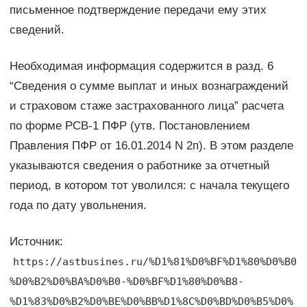
письменное подтверждение передачи ему этих
сведений.
Необходимая информация содержится в разд. 6
“Сведения о сумме выплат и иных вознаграждений
и страховом стаже застрахованного лица” расчета
по форме РСВ-1 ПФР (утв. Постановлением
Правления ПФР от 16.01.2014 N 2п). В этом разделе
указываются сведения о работнике за отчетный
период, в котором тот уволился: с начала текущего
года по дату увольнения.
Источник:
https://astbusines.ru/%D1%81%D0%BF%D1%80%D0%B0
%D0%B2%D0%BA%D0%B0-%D0%BF%D1%80%D0%B8-
%D1%83%D0%B2%D0%BE%D0%BB%D1%8C%D0%BD%D0%B5%D0%