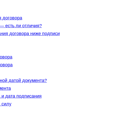
я договора
— есть ли отличия?
ния договора ниже подписи
говора
говора
ной датой документа?
мента
 и дата подписания
 силу