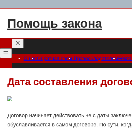
Перейти
к
Помощь закона
содержимому
О нас
Обратная связь
Правообладателям
Рекл
Дата составления догов
Договор начинает действовать не с даты заключен
обуславливается в самом договоре. По сути, ког