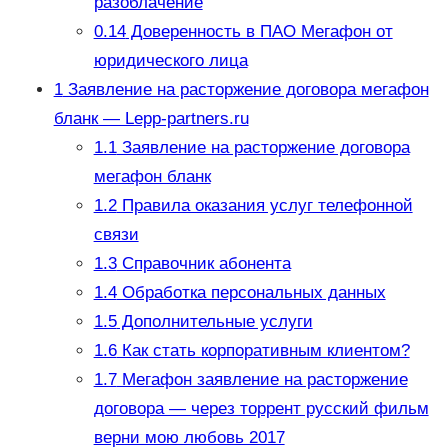
разоблачение
0.14
Доверенность в ПАО Мегафон от
юридического лица
1
Заявление на расторжение договора мегафон
бланк — Lepp-partners.ru
1.1
Заявление на расторжение договора
мегафон бланк
1.2
Правила оказания услуг телефонной
связи
1.3
Справочник абонента
1.4
Обработка персональных данных
1.5
Дополнительные услуги
1.6
Как стать корпоративным клиентом?
1.7
Мегафон заявление на расторжение
договора — через торрент русский фильм
верни мою любовь 2017