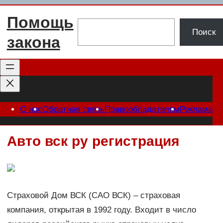
Перейти
Помощь
к
Поиск
Поиск
содержимому
закона
О нас
Обратная связь
Правообладателям
Реклама
Авто вск ру регистрация
Страховой Дом ВСК (САО ВСК) – страховая
компания, открытая в 1992 году. Входит в число