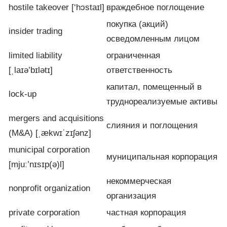
hostile takeover [‘hɔstaɪl]
враждебное поглощение
покупка (акций)
insider trading
осведомленным лицом
limited liability
ограниченная
[ˌlaɪə’bɪlətɪ]
ответственность
капитал, помещенный в
lock-up
труднореализуемые активы
mergers and acquisitions
слияния и поглощения
(M&A) [ˌækwɪˈzɪʃənz]
municipal corporation
муниципальная корпорация
[mjuː’nɪsɪp(ə)l]
некоммерческая
nonprofit organization
организация
private corporation
частная корпорация