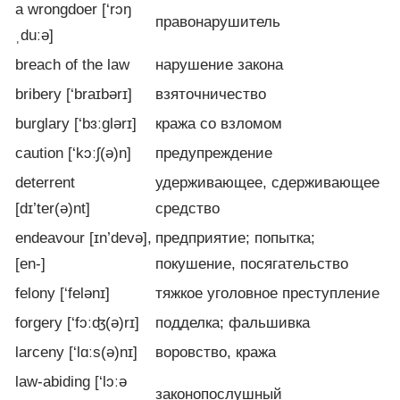
a wrongdoer [‘rɔŋ
правонарушитель
ˌduːə]
breach of the law
нарушение закона
bribery [‘braɪbərɪ]
взяточничество
burglary [‘bɜːglərɪ]
кража со взломом
caution [‘kɔːʃ(ə)n]
предупреждение
deterrent
удерживающее, сдерживающее
[dɪ’ter(ə)nt]
средство
endeavour [ɪn’devə],
предприятие; попытка;
[en-]
покушение, посягательство
felony [‘felənɪ]
тяжкое уголовное преступление
forgery [‘fɔːʤ(ə)rɪ]
подделка; фальшивка
larceny [‘lɑːs(ə)nɪ]
воровство, кража
law-abiding [‘lɔːə
законопослушный