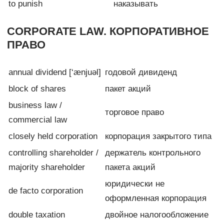
to punish
наказывать
CORPORATE LAW. КОРПОРАТИВНОЕ
ПРАВО
annual dividend [‘ænjuəl]
годовой дивиденд
block of shares
пакет акций
business law /
торговое право
commercial law
closely held corporation
корпорация закрытого типа
controlling shareholder /
держатель контрольного
majority shareholder
пакета акций
юридически не
de facto corporation
оформленная корпорация
double taxation
двойное налогообложение