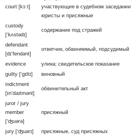
court [kɔːt]
участвующие в судебном заседании
юристы и присяжные
custody
содержание под стражей
[‘kʌstədɪ]
defendant
ответчик, обвиняемый, подсудимый
[dɪ’fendənt]
evidence
улика; свидетельское показание
guilty [‘gɪltɪ]
виновный
indictment
обвинительный акт
[ɪn’daɪtmənt]
juror / jury
member
присяжный
[‘ʤuərə]
jury [‘ʤuərɪ]
присяжные, суд присяжных