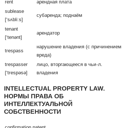
rent
арендная плата
sublease
субаренда; поднаём
[‘sʌbliːs]
tenant
арендатор
[‘tenənt]
нарушение владения (с причинением
trespass
вреда)
trespasser
лицо, вторгающееся в чьи-л.
[‘trespəsə]
владения
INTELLECTUAL PROPERTY LAW.
НОРМЫ ПРАВА ОБ
ИНТЕЛЛЕКТУАЛЬНОЙ
СОБСТВЕННОСТИ
confirmation patent