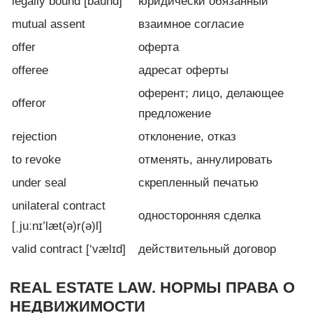
legally bound [baund]
юридически обязанный
mutual assent
взаимное согласие
offer
оферта
offeree
адресат оферты
оферент; лицо, делающее
offeror
предложение
rejection
отклонение, отказ
to revoke
отменять, аннулировать
under seal
скрепленный печатью
unilateral contract
односторонняя сделка
[ˌjuːnɪ’læt(ə)r(ə)l]
valid contract [‘vælɪd]
действительный договор
REAL ESTATE LAW. НОРМЫ ПРАВА О
НЕДВИЖИМОСТИ