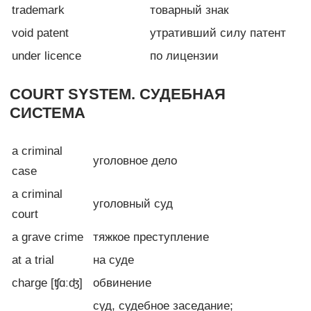
trademark
товарный знак
void patent
утративший силу патент
under licence
по лицензии
COURT SYSTEM. СУДЕБНАЯ
СИСТЕМА
a criminal
уголовное дело
case
a criminal
уголовный суд
court
a grave crime
тяжкое преступление
at a trial
на суде
charge [ʧɑːʤ]
обвинение
суд, судебное заседание;