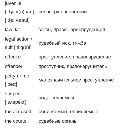
juvenile
[‘ʤuːv(ə)naɪl],
несовершеннолетний
[‘ʤuːvɪnaɪl]
law [lɔː]
закон, право, юриспруденция
legal action /
судебный иск, тяжба
suit [‘liːg(ə)l]
offence
преступление, правонарушение
offender
преступник, правонарушитель
petty crime
малозначительное преступление
[‘petɪ]
suspect
подозреваемый
[‘sʌspekt]
the accused
обвиняемый, обвиняемые
the courts
судебные органы