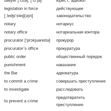
lawyer [‘lɔɪə], [‘lɔːjə]
юрист; адвокат
legislation in force
действующее
[ˌleʤɪ’sleɪʃ(ə)n]
законодательство
notary
нотариус
notary office
нотариальная контора
procurator [‘prɔkjuəreɪtə]
прокурор
procurator’s office
прокуратура
public order
общественный порядок
punishment
наказание
the Bar
адвокатура
to commit a crime
совершать преступление
to investigate
расследовать
предотвратить
to prevent a crime
преступление