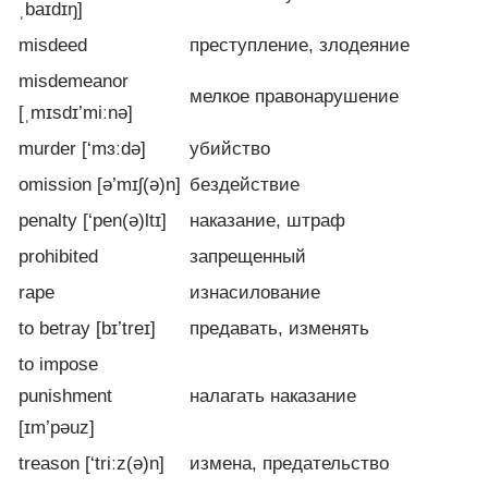
ˌbaɪdɪŋ]
misdeed
преступление, злодеяние
misdemeanor
мелкое правонарушение
[ˌmɪsdɪ’miːnə]
murder [‘mɜːdə]
убийство
omission [ə’mɪʃ(ə)n]
бездействие
penalty [‘pen(ə)ltɪ]
наказание, штраф
prohibited
запрещенный
rape
изнасилование
to betray [bɪ’treɪ]
предавать, изменять
to impose
punishment
налагать наказание
[ɪm’pəuz]
treason [‘triːz(ə)n]
измена, предательство