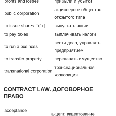
profits and losses
прибыли и убытки
акционерное общество
public corporation
открытого типа
to issue shares [‘ɪʃuː]
выпускать акции
to pay taxes
выплачивать налоги
вести дело, управлять
to run a business
предприятием
to transfer property
передавать имущество
транснациональная
transnational corporation
корпорация
CONTRACT LAW. ДОГОВОРНОЕ
ПРАВО
acceptance
акцепт, акцептование