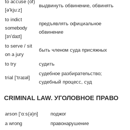
to accuse (of)
выдвинуть обвинение, обвинять
[ə’kjuːz]
to indict
предъявлять официальное
somebody
обвинение
[ɪn’daɪt]
to serve / sit
быть членом суда присяжных
on a jury
to try
судить
судебное разбирательство;
trial [‘traɪəl]
судебный процесс, суд
CRIMINAL LAW. УГОЛОВНОЕ ПРАВО
arson [‘ɑːs(ə)n]
поджог
a wrong
правонарушение