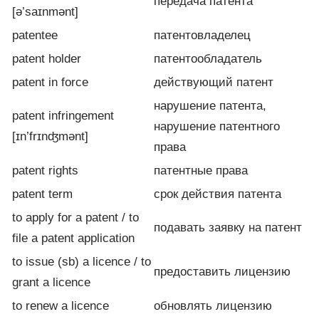
передача патента
[ə’saɪnmənt]
patentee
патентовладелец
patent holder
патентообладатель
patent in force
действующий патент
нарушение патента,
patent infringement
нарушение патентного
[ɪn’frɪnʤmənt]
права
patent rights
патентные права
patent term
срок действия патента
to apply for a patent / to
подавать заявку на патент
file a patent application
to issue (sb) a licence / to
предоставить лицензию
grant a licence
to renew a licence
обновлять лицензию