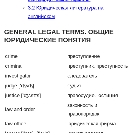
3.2
Юридическая литература на
английском
GENERAL LEGAL TERMS. ОБЩИЕ
ЮРИДИЧЕСКИЕ ПОНЯТИЯ
crime
преступление
criminal
преступник, преступность
investigator
следователь
judge [‘ʤʌʤ]
судья
justice [‘ʤʌstɪs]
правосудие, юстиция
законность и
law and order
правопорядок
law office
юридическая фирма