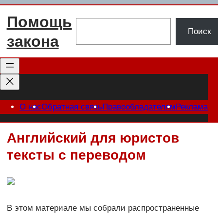
Перейти
Помощь
к
Поиск
Поиск
содержимому
закона
О нас
Обратная связь
Правообладателям
Реклама
Английский для юристов
тексты с переводом
В этом материале мы собрали распространенные