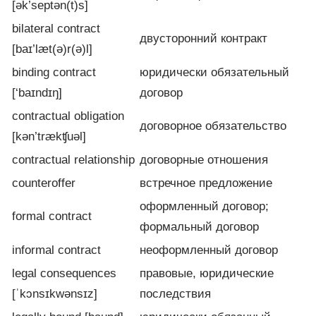
[ək’septən(t)s]
bilateral contract
двусторонний контракт
[baɪ’læt(ə)r(ə)l]
binding contract
юридически обязательный
[‘baɪndɪŋ]
договор
contractual obligation
договорное обязательство
[kən’trækʧuəl]
contractual relationship
договорные отношения
counteroffer
встречное предложение
оформленный договор;
formal contract
формальный договор
informal contract
неоформленный договор
legal consequences
правовые, юридические
[ˈkɔnsɪkwənsɪz]
последствия