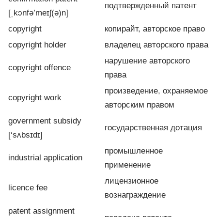
подтвержденный патент
[ˌkɔnfə’meɪʃ(ə)n]
copyright
копирайт, авторское право
copyright holder
владелец авторского права
нарушение авторского
copyright offence
права
произведение, охраняемое
copyright work
авторским правом
government subsidy
государственная дотация
[‘sʌbsɪdɪ]
промышленное
industrial application
применение
лицензионное
licence fee
вознаграждение
patent assignment