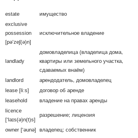
estate
имущество
exclusive
possession
исключительное владение
[pə’zeʃ(ə)n]
домовладелица (владелица дома,
landlady
квартиры или земельного участка,
сдаваемых внаём)
landlord
арендодатель, домовладелец
lease [liːs]
договор об аренде
leasehold
владение на правах аренды
licence
разрешение; лицензия
[‘laɪs(ə)n(t)s]
owner [‘əunə]
владелец; собственник